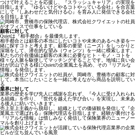
つけて叶えることを応援し、『スラッシュキャリア』の実現を
目指します。『ゆるいけどやるコトやっている会社』を合言葉
にして『しあわせだと気付ける心』を育み人に発信できる会社
を目指します。
顧客に対して
Quietは『相手都合』を最優先します。
相手都合とは顧客の本当にしたいコトや未来のあるべき姿を一
緒に探すコトと考えます。顧客の要望（ニーズ）をしっかりと
深堀をして、潜在的な望み（ウォンツ）を一緒に模索します。
私たちの介在価値は顧客の未来に必要なヒト・モノ・コトを
様々な人脈を駆使してマッチングすることです。地域に良い会
社が沢山できる様にQuietの企業風土を高め、その『リアルな
情報』を発信します。
業界に対して
業界の歴史を学び先人に感謝を忘れず、『今人に受け入れられ
る組織』を作り、『世代を越えた学び合い』を実現し、未来あ
る後人に紡いでいきます。
売上至上主義から脱却し、組織としての価値観を発信して『企
業風土で選ばれる』保険代理店を目指します。経験が裏付ける
『リアルな情報』は惜しみなく発信して保険業界のニューノー
マルを創り上げます。