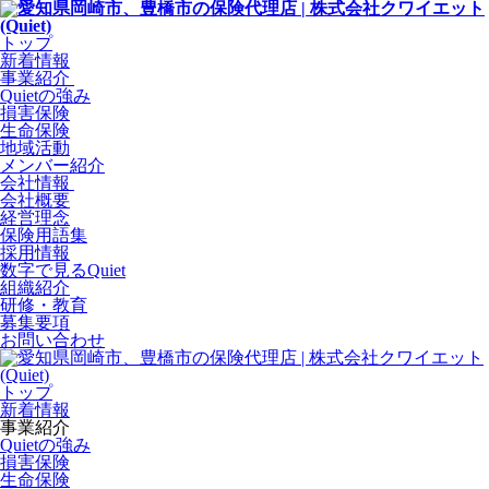
トップ
新着情報
事業紹介
Quietの強み
損害保険
生命保険
地域活動
メンバー紹介
会社情報
会社概要
経営理念
保険用語集
採用情報
数字で見るQuiet
組織紹介
研修・教育
募集要項
お問い合わせ
トップ
新着情報
事業紹介
Quietの強み
損害保険
生命保険