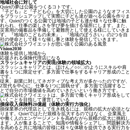
地域社会に対して
Quietの夢は公園をつくるコトです。
『子ども』と『子ども心』を大切にした公園のようなオフィス
をブラッシュアップして実際に子ども達が遊べる公園を作りま
す。Quietのつくる公園では地域の子ども達が様々な仕事に触
れられ、仕事の楽しさを学び夢を描ける場所にします。また、
災害用の備蓄品を準備して避難所として使える様にしていきま
す。『地域のこどもの未来』、『地域のぼうさい』の2つを自
社の使命として様々な催し事と体験を発信していきます。
Vision2030
体験を提供し地域から
応援される保険代理店になる
スラッシュキャリアの実現(体験の領域拡大)
スラッシュキャリアとは、ほけん／○○〇のようにスキルや肩
書を１つに限定せず、多方面で仕事をするキャリア形成のこと
です。
従来、副業に対してネガティブな考え方が多かったのですが、
Z世代を中心に、仕事を1つに固執せず、多方面で活躍するこ
とで自分の市場価値を高めていきたいという働き方です。
損保収入保険料20億超（体験の実行力強化）
損保業界の代理店として生き残るには、規模の拡大が必須とな
ります。Quietではただ規模を拡大するのではなく、企業風土
や働く人のエンゲージメントを高めながら規模の拡大に挑戦し
ます。人が集まることで、知識や情報をシェアし、問題解決力
を高めると共に地域の皆様に様々な体験を提供できる実行力を