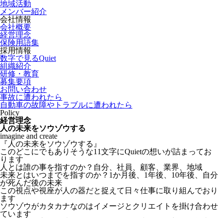
地域活動
メンバー紹介
会社情報
会社概要
経営理念
保険用語集
採用情報
数字で見るQuiet
組織紹介
研修・教育
募集要項
お問い合わせ
事故に遭われたら
自動車の故障やトラブルに遭われたら
Policy
経営理念
人の未来をソウゾウする
imagine and create
『人の未来をソウゾウする』
このどこにでもありそうな11文字にQuietの想いが詰まってお
ります
人とは誰の事を指すのか？自分、社員、顧客、業界、地域
未来とはいつまでを指すのか？1か月後、1年後、10年後、自分
が死んだ後の未来
この視点や視座が人の器だと捉えて日々仕事に取り組んでおり
ます
ソウゾウがカタカナなのはイメージとクリエイトを掛け合わせ
ています