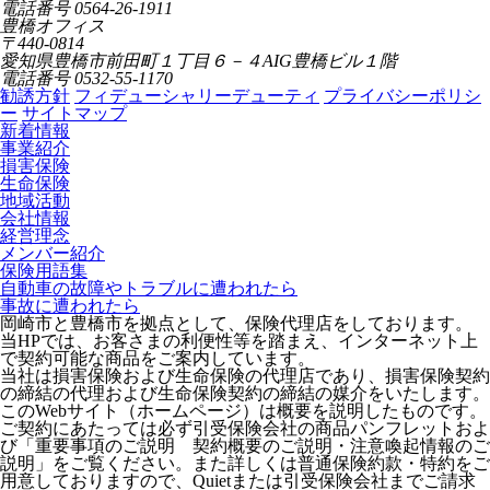
電話番号 0564-26-1911
豊橋オフィス
〒440-0814
愛知県豊橋市前田町１丁目６－４AIG豊橋ビル１階
電話番号 0532-55-1170
勧誘方針
フィデューシャリーデューティ
プライバシーポリシ
ー
サイトマップ
新着情報
事業紹介
損害保険
生命保険
地域活動
会社情報
経営理念
メンバー紹介
保険用語集
自動車の故障やトラブルに遭われたら
事故に遭われたら
岡崎市と豊橋市を拠点として、保険代理店をしております。
当HPでは、お客さまの利便性等を踏まえ、インターネット上
で契約可能な商品をご案内しています。
当社は損害保険および生命保険の代理店であり、損害保険契約
の締結の代理および生命保険契約の締結の媒介をいたします。
このWebサイト（ホームページ）は概要を説明したものです。
ご契約にあたっては必ず引受保険会社の商品パンフレットおよ
び「重要事項のご説明 契約概要のご説明・注意喚起情報のご
説明」をご覧ください。また詳しくは普通保険約款・特約をご
用意しておりますので、Quietまたは引受保険会社までご請求