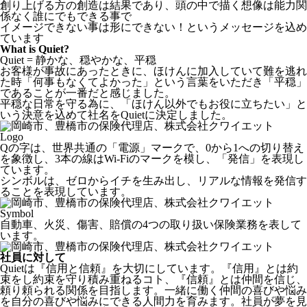
創り上げる方の創造は結果であり、頭の中で描く想像は能力関
係なく誰にでもできる事で
イメージできない事は形にできない！というメッセージを込め
ています
What is Quiet?
Quiet = 静かな、穏やかな、平穏
お客様が事故にあったときに、ほけんに加入していて難を逃れ
た時「何事もなくてよかった」という言葉をいただき「平穏」
であることが一番だと感じました。
平穏な日常を守る為に、「ほけん以外でもお役に立ちたい」と
いう決意を込めて社名をQuietに決定しました。
Logo
Qの字は、世界共通の「電源」マークで、0から1への切り替え
を象徴し、3本の線はWi-Fiのマークを模し、「発信」を表現し
ています。
シンボルは、ゼロからイチを生み出し、リアルな情報を発信す
ることを表現しています。
Symbol
自動車、火災、傷害、賠償の4つの取り扱い保険業務を表して
います。
社員に対して
Quietは『信用と信頼』を大切にしています。『信用』とは約
束をし約束を守り積み重ねるコト、『信頼』とは仲間を信じ、
頼り頼られる関係を目指します。一緒に働く仲間の喜びや悩み
を自分の喜びや悩みにできる人間力を育みます。社員が夢を見