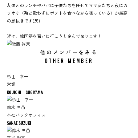
友達とのランチやパパに子供たちを任せてママ友たちと夜にカ
ラオケ（殆ど歌わずにポテトを食べながら喋っている）が最高
の息抜きです(笑)
近々、韓国語を習いに行こうと企んでおります！
他のメンバーをみる
OTHER MEMBER
杉山 幸一
営業
KOUICHI SUGIYAMA
鈴木 早苗
本社バックオフィス
SANAE SUZUKI
平岩 彩夏